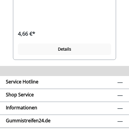
Synthesekautschuk und ist eine
Gummimischung für vielfältigen Anwendungen
im Innenbereich und im Außenbereich. Das
Gummi zeichnet sich durch gute mechanische
Eigenschaften, eine hervorragende Langzeit-
Elastizität aus, sowie sehr gute
4,66 €*
Ozonbeständigkeit, Witterungsbeständigkeit,
Alterungsbeständigkeit und
Seewasserbeständigkeit. Die
Details
Widerstandfähigkeit gegen tierische und
pflanzliche Fette und einigen Chemikalien ist
gut. Die Gummimischung ist gut flammwidrig
und gut elektrisch isolierend. Die weiche
Gummimischung hat eine Härte von ca.
50°Shore A und dichtet auch bei rauen
Service Hotline
Oberfläche (Unebenheiten) gut ab. Gegenüber
der Standardhärte (wie Autoreifen) von ca.
65°Shore A ist diese Gummimischung etwas
Shop Service
weicher und bleibt auch bei großflächiger
Druckbelastung formstabil, federt aber etwas
Informationen
ein.
Gummistreifen24.de