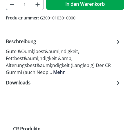
Produkt Anzahl: Gib den gewünschten Wer
In den Warenkorb
Produktnummer:
G30010103010000
Beschreibung
Gute &Ouml;lbest&auml;ndigkeit,
Fettbest&auml;ndigkeit &amp;
Alterungsbest&auml;ndigkeit (Langlebig) Der CR
Gummi (auch Neop…
Mehr
Downloads
Produktgalerie überspringen
CR Produkte