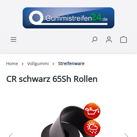
alt springen
Ware
Home
Vollgummi
Streifenware
CR schwarz 65Sh Rollen
Bildergalerie überspringen