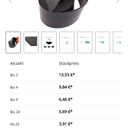
Anzahl
Stückpreis
13,53 €*
Bis
2
9,84 €*
Bis
4
6,46 €*
Bis
9
5,69 €*
Bis
24
3,91 €*
Ab
25