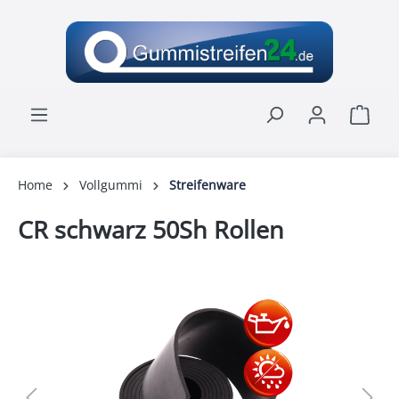
alt springen
Ware
Home
Vollgummi
Streifenware
CR schwarz 50Sh Rollen
Bildergalerie überspringen