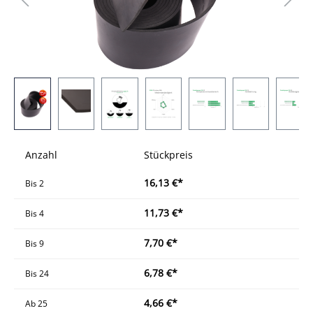
Anzahl
Stückpreis
16,13 €*
Bis
2
11,73 €*
Bis
4
7,70 €*
Bis
9
6,78 €*
Bis
24
4,66 €*
Ab
25