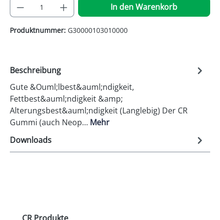
Produkt Anzahl: Gib den gewünschten Wer
In den Warenkorb
Produktnummer:
G30000103010000
Beschreibung
Gute &Ouml;lbest&auml;ndigkeit,
Fettbest&auml;ndigkeit &amp;
Alterungsbest&auml;ndigkeit (Langlebig) Der CR
Gummi (auch Neop…
Mehr
Downloads
Produktgalerie überspringen
CR Produkte