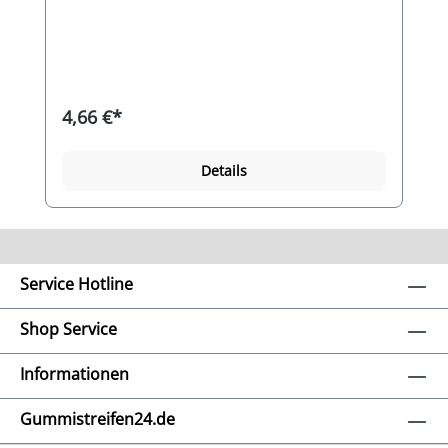
Synthesekautschuk und ist eine
Gummimischung für vielfältigen Anwendungen
im Innenbereich und im Außenbereich. Das
Gummi zeichnet sich durch gute mechanische
Eigenschaften, eine hervorragende Langzeit-
Elastizität aus, sowie sehr gute
4,66 €*
Ozonbeständigkeit, Witterungsbeständigkeit,
Alterungsbeständigkeit und
Seewasserbeständigkeit. Die
Details
Widerstandfähigkeit gegen tierische und
pflanzliche Fette und einigen Chemikalien ist
gut. Die Gummimischung ist gut flammwidrig
und gut elektrisch isolierend. Die weiche
Gummimischung hat eine Härte von ca.
50°Shore A und dichtet auch bei rauen
Service Hotline
Oberfläche (Unebenheiten) gut ab. Gegenüber
der Standardhärte (wie Autoreifen) von ca.
65°Shore A ist diese Gummimischung etwas
Shop Service
weicher und bleibt auch bei großflächiger
Druckbelastung formstabil, federt aber etwas
Informationen
ein.
Gummistreifen24.de