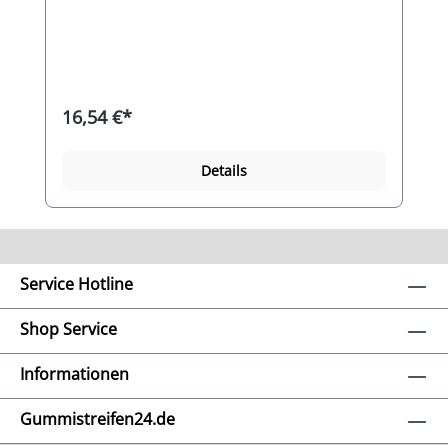
Gummimischung für spezielle
Dichtungsanwendungen im
Lebensmittelbereich und im
Nutzwasserbereich. Das Gummi zeichnet sich
durch eine hervorragende Ölbeständigkeit,
Abriebfestigkeit, Zerreißfestigkeit aus, sowie ein
16,54 €*
günstiges Alterungsverhalten und einen
geringen Druckverformungsrest. Die
Gummimischung ist für den direkten Kontakt
Details
mit Lebensmitteln gem. BgVV XXI (BGA)
Kategorie 2. Die Widerstandfähigkeit gegen Öle
und Fette (pflanzliche und tierische), sowie
Kraftstoffe und Heizöle ist ausgezeichnet. Die
mittelfeste Gummimischung hat eine Härte von
ca. 60°Shore A und ist die marktübliche
Service Hotline
Standardhärte für Gummi, zu vergleichen mit
Autoreifen. Für viele Anwendungen die beste
Wahl. Die Gummimischung bleibt bei
Shop Service
großflächiger Druckbelastung formstabil und
federt geringfügig ein.
Informationen
Gummistreifen24.de