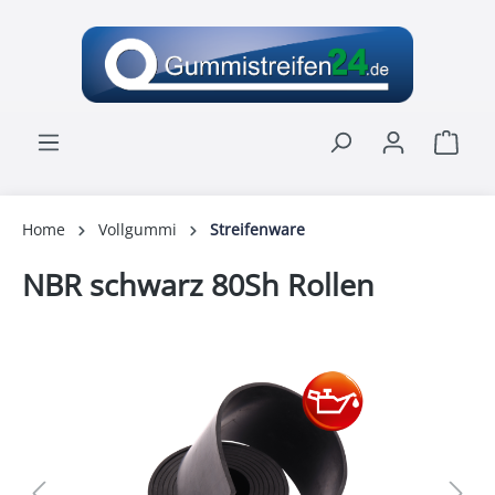
alt springen
Ware
Home
Vollgummi
Streifenware
NBR schwarz 80Sh Rollen
Bildergalerie überspringen