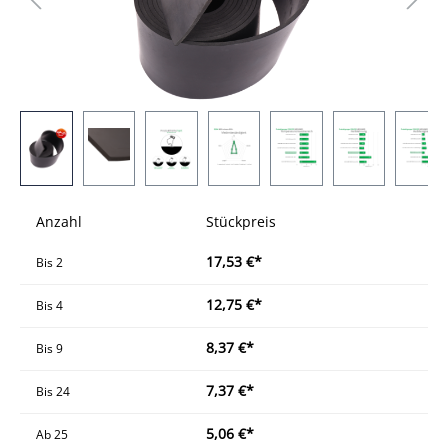
Anzahl
Stückpreis
17,53 €*
Bis
2
12,75 €*
Bis
4
8,37 €*
Bis
9
7,37 €*
Bis
24
5,06 €*
Ab
25