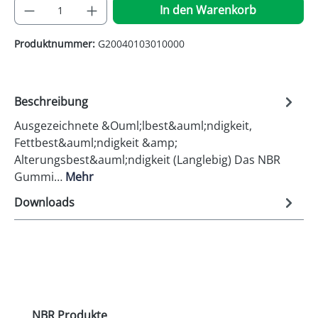
Produkt Anzahl: Gib den gewünschten Wer
In den Warenkorb
Produktnummer:
G20040103010000
Beschreibung
Ausgezeichnete &Ouml;lbest&auml;ndigkeit,
Fettbest&auml;ndigkeit &amp;
Alterungsbest&auml;ndigkeit (Langlebig) Das NBR
Gummi…
Mehr
Downloads
Produktgalerie überspringen
NBR Produkte