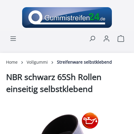
alt springen
Ware
Home
Vollgummi
Streifenware selbstklebend
NBR schwarz 65Sh Rollen
einseitig selbstklebend
Bildergalerie überspringen