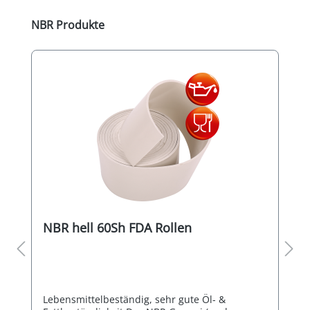
Produktgalerie überspringen
NBR Produkte
NBR hell 60Sh FDA Rollen
Lebensmittelbeständig, sehr gute Öl- &