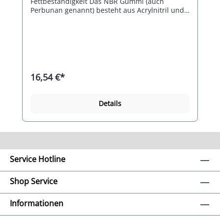
Fettbeständigkeit Das NBR Gummi (auch
Perbunan genannt) besteht aus Acrylnitril und
Butadien, ist ein Mischpolymerisat und ist eine
Gummimischung für spezielle
Dichtungsanwendungen im
Lebensmittelbereich und im
Nutzwasserbereich. Das Gummi zeichnet sich
durch eine hervorragende Ölbeständigkeit,
Abriebfestigkeit, Zerreißfestigkeit aus, sowie ein
16,54 €*
günstiges Alterungsverhalten und einen
geringen Druckverformungsrest. Die
Gummimischung ist für den direkten Kontakt
Details
mit Lebensmitteln gem. BgVV XXI (BGA)
Kategorie 2. Die Widerstandfähigkeit gegen Öle
und Fette (pflanzliche und tierische), sowie
Kraftstoffe und Heizöle ist ausgezeichnet. Die
mittelfeste Gummimischung hat eine Härte von
ca. 60°Shore A und ist die marktübliche
Service Hotline
Standardhärte für Gummi, zu vergleichen mit
Autoreifen. Für viele Anwendungen die beste
Wahl. Die Gummimischung bleibt bei
Shop Service
großflächiger Druckbelastung formstabil und
federt geringfügig ein.
Informationen