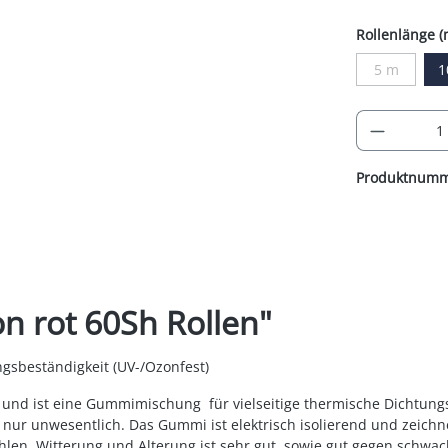
Rollenlänge (
5 m
1
(Diese Opti
Produkt
Produktnum
n rot 60Sh Rollen"
gsbeständigkeit (UV-/Ozonfest)
) und ist eine Gummimischung für vielseitige thermische Dicht
r unwesentlich. Das Gummi ist elektrisch isolierend und zeichnet 
rahlen, Witterung und Alterung ist sehr gut, sowie gut gegen sch