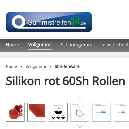
springen
Zur Hauptnavigation springen
Home
Vollgummi
Schaumgummi
elastische 
Home
Vollgummi
Streifenware
Silikon rot 60Sh Rollen
Bildergalerie überspringen