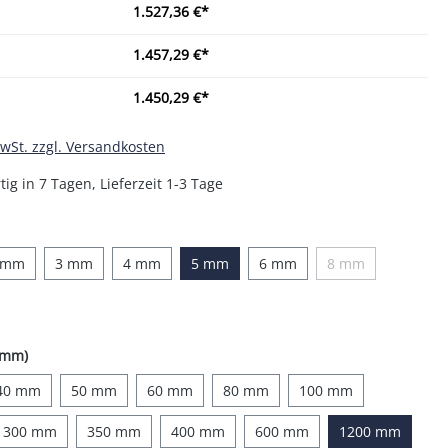
1.527,36 €*
1.457,29 €*
1.450,29 €*
MwSt. zzgl. Versandkosten
ig in 7 Tagen, Lieferzeit 1-3 Tage
auswählen
 mm
3 mm
4 mm
5 mm
6 mm
8 mm
(Diese Option ist z
on ist zurzeit nicht verfügbar.)
auswählen
(mm)
40 mm
50 mm
60 mm
80 mm
100 mm
300 mm
350 mm
400 mm
600 mm
1200 mm