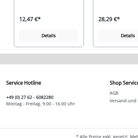
ist eine Gummimischung
ist eine Gummimi
für vielseitige thermische
für vielseitige the
Dichtungsanwendungen,
Dichtungsanwendu
12,47 €*
28,29 €*
sowie bei niedrigen und
sowie bei niedrige
hohen Temperaturen
hohen Temperatur
verändern sich die
verändern sich die
Details
Details
Materialeigenschaften der
Materialeigenschaf
Gummimischung nur
Gummimischung n
unwesentlich. Das Gummi
unwesentlich. Da
ist geruchsneutral,
ist geruchsneutral,
geschmacksneutral und
geschmacksneutra
elektrisch isolierend,
elektrisch isolieren
zeichnet sich durch eine
zeichnet sich durc
sehr gute Elastizität im
sehr gute Elastizitä
Service Hotline
Kältebereich aus und ist für
Kältebereich aus un
Shop Servic
die Verwendung im
die Verwendung i
AGB
Lebensmittelbereich
Lebensmittelberei
+49 (0) 27 62 - 6082280
freigegeben (FDA konform).
freigegeben (FDA k
Versand-und
Montag - Freitag, 9:00 - 16:00 Uhr
Die Widerstandfähigkeit
Die Widerstandfähi
gegen Öle, Fette, Sauerstoff,
gegen Öle, Fette, S
Ozon, UV-Strahlen,
Ozon, UV-Strahlen,
Witterung und Alterung ist
Witterung und Alte
sehr gut, sowie gut gegen
sehr gut, sowie gu
schwachen Säuren und
schwachen Säuren
* Alle Preise exkl. gesetzl. M
Laugen. Die mittelfeste
Laugen.