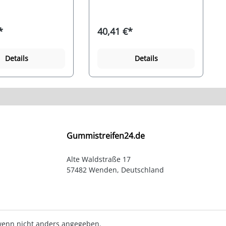
ine
Methyl-Silikon-Kautschuk
schung für
(VMQ) und ist eine
ge thermische
Gummimischung für
*
40,41 €*
gsanwendungen,
vielseitige thermische
i niedrigen und
Dichtungsanwendungen,
emperaturen
sowie bei niedrigen und
Details
Details
 sich die
hohen Temperaturen
eigenschaften der
verändern sich die
schung nur
Materialeigenschaften der
lich. Das Gummi
Gummimischung nur
risch isolierend und
unwesentlich. Der
sich durch eine
Silikonschaum wird in
 Elastizität im
einem speziellen Verfahren
ich aus. Die
(Expandieren) zu einem
ndfähigkeit gegen
Gummistreifen24.de
Moosgummi-Schaumstoff
e, Sauerstoff, Ozon,
hergestellt (Extrudieren)
len, Witterung und
und besitzt eine
Alte Waldstraße 17
ist sehr gut, sowie
überwiegend offen-zellige
57482 Wenden, Deutschland
n schwachen
Struktur mit einer
nd Laugen.
geschlossenen Außenhaut.
Das Gummi ist
geruchsneutral,
geschmacksneutral und
elektrisch isolierend,
enn nicht anders angegeben.
zeichnet sich durch eine