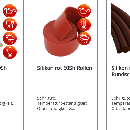
0Sh
Silikon rot 60Sh Rollen
Silikon
Rundsc
Sehr gute
Sehr gut
igkeit,
Temperaturbeständigkeit,
Temperat
Ölbeständigkeit &
Ölbeständ
gkeit
Witterungsbeständigkeit
Witterun
Silikon
(UV-/Ozonfest) Der Silikon
(UV-/Ozon
 Methyl-
Gummi besteht aus Methyl-
Gummi be
 (VMQ)und
Silikon-Kautschuk (VMQ)
Silikon-