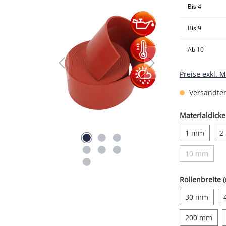
Bis
4
Bis
9
Ab
10
Preise exkl. 
Versandfert
Materialdicke
1 mm
2
10 mm
(Diese Opti
Rollenbreite 
30 mm
200 mm