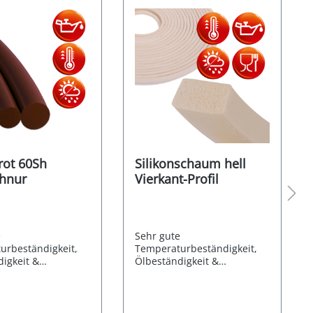
 rot 60Sh
Silikonschaum hell
hnur
Vierkant-Profil
e
Sehr gute
urbeständigkeit,
Temperaturbeständigkeit,
igkeit &
Ölbeständigkeit &
gsbeständigkeit
Witterungsbeständigkeit
fest) Der Silikon
(UV-/Ozonfest),
steht aus Methyl-
Lebensmittelbeständig Der
Kautschuk (VMQ)
Silikonschaum besteht aus