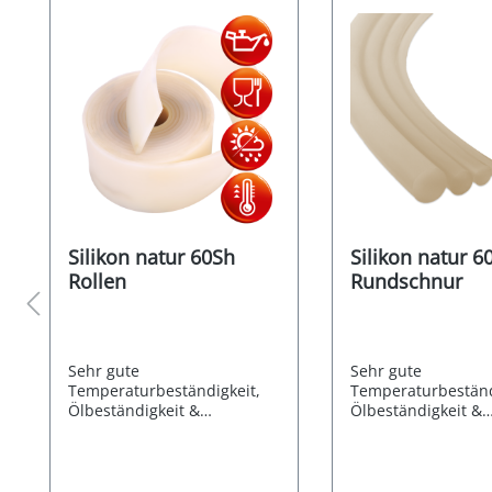
Silikon natur 60Sh
Silikon natur 6
Rollen
Rundschnur
Sehr gute
Sehr gute
Temperaturbeständigkeit,
Temperaturbeständ
Ölbeständigkeit &
Ölbeständigkeit &
Witterungsbeständigkeit
Witterungsbeständi
(UV-/Ozonfest) Der Silikon
(UV-/Ozonfest) Der 
Gummi besteht aus Methyl-
Gummi besteht aus
Silikon-Kautschuk (VMQ)und
Silikon-Kautschuk