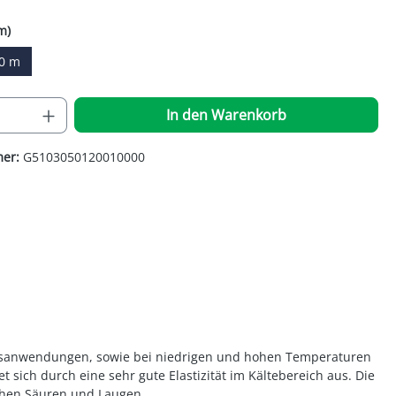
auswählen
m)
0 m
on ist zurzeit nicht verfügbar.)
 Anzahl: Gib den gewünschten Wert ein o
In den Warenkorb
mer:
G5103050120010000
ungsanwendungen, sowie bei niedrigen und hohen Temperaturen
sich durch eine sehr gute Elastizität im Kältebereich aus. Die
wachen Säuren und Laugen.