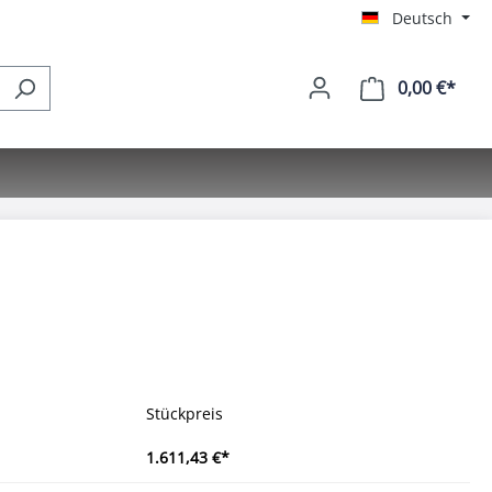
Deutsch
0,00 €*
Ware
Stückpreis
1.611,43 €*