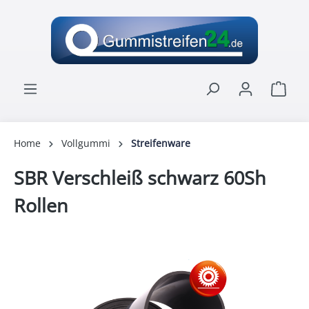
alt springen
Ware
Home
Vollgummi
Streifenware
SBR Verschleiß schwarz 60Sh
Rollen
Bildergalerie überspringen