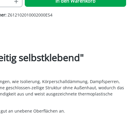
In den Warenkorb
mer:
Z612102010002000ES4
itig selbstklebend"
dungen, wie Isolierung, Körperschalldämmung, Dampfsperren,
eine geschlossen-zellige Struktur ohne Außenhaut, wodurch das
tändigkeit aus und weist ausgezeichnete thermoplastische
r gut an unebene Oberflächen an.