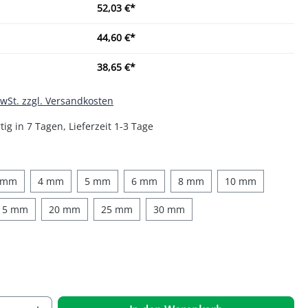
52,03 €*
44,60 €*
38,65 €*
MwSt. zzgl. Versandkosten
ig in 7 Tagen, Lieferzeit 1-3 Tage
auswählen
 mm
4 mm
5 mm
6 mm
8 mm
10 mm
15 mm
20 mm
25 mm
30 mm
auswählen
 Anzahl: Gib den gewünschten Wert ein o