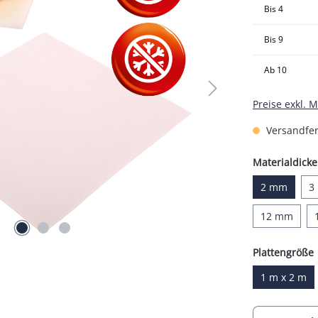
Bis
4
Bis
9
Ab
10
Preise exkl. 
Versandfert
Materialdicke
2 mm
3
12 mm
Plattengröße
1 m x 2 m
Produkt