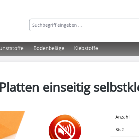
Kunststoffe
Bodenbeläge
Klebstoffe
atten einseitig selbstk
Anzahl
Bis
2