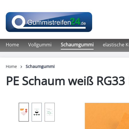
springen
Zur Hauptnavigation springen
Home
Vollgummi
Schaumgummi
elastische 
Home
Schaumgummi
PE Schaum weiß RG33 Pl
Bildergalerie überspringen