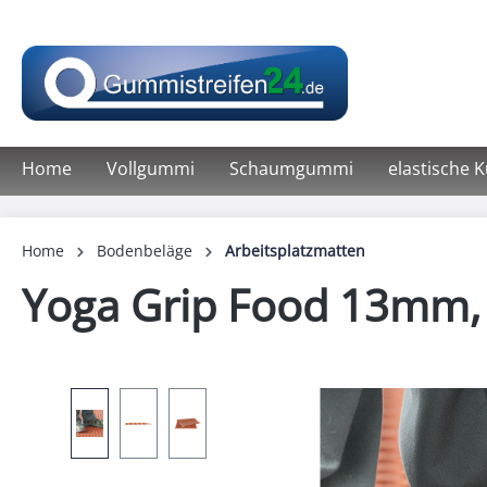
springen
Zur Hauptnavigation springen
Home
Vollgummi
Schaumgummi
elastische 
Home
Bodenbeläge
Arbeitsplatzmatten
Yoga Grip Food 13mm,
Bildergalerie überspringen