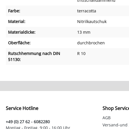
trittschalldämmend
Farbe:
terracotta
Material:
Nitrilkautschuk
Materialdicke:
13 mm
Oberfläche:
durchbrochen
Rutschhemmung nach DIN
R 10
51130:
Service Hotline
Shop Servic
AGB
+49 (0) 27 62 - 6082280
Versand-und
Montag - Freitag, 9:00 - 16:00 Uhr