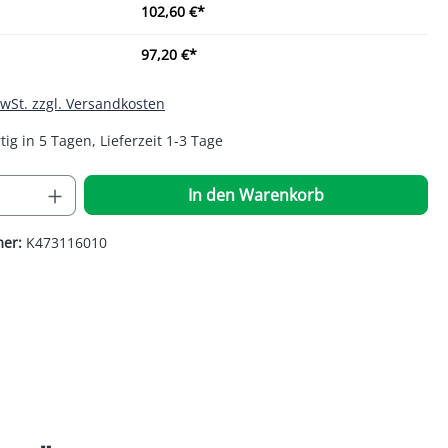
102,60 €*
97,20 €*
MwSt. zzgl. Versandkosten
ig in 5 Tagen, Lieferzeit 1-3 Tage
 Anzahl: Gib den gewünschten Wert ein o
In den Warenkorb
mer:
K473116010