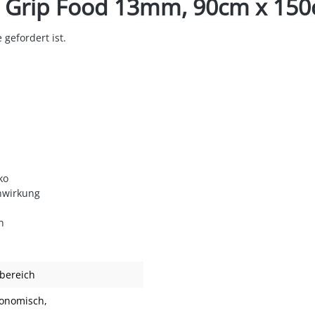
a Grip Food 13mm, 90cm x 15
 gefordert ist.
ko
inwirkung
n
sbereich
gonomisch
,